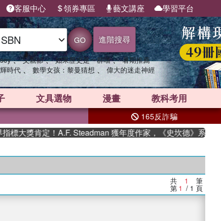
客服中心
領券專區
藝文講座
學習平台
進階搜尋
GO
、
、
、
sey
父親節
如果歷史是一群喵
暑期推薦
、
、
輝時代
數學女孩：黎曼猜想
偉大的迷走神經
子
文具選物
漫畫
教科考用
165反詐騙
大獎肯定！A.F. Steadman 獲年度作家，《史坎德》系列帶
共
1
筆
第
1
/ 1
頁