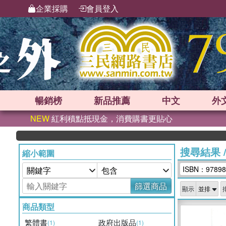
企業採購
會員登入
暢銷榜
新品
推薦
中文
外
NEW
紅利積點抵現金，消費購書更貼心
搜尋結果
縮小範圍
ISBN：97898
篩選商品
顯示
商品類型
繁體書
政府出版品
(1)
(1)