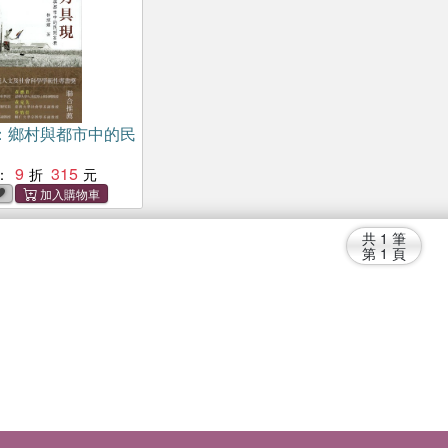
：鄉村與都市中的民
9
315
：
共
1
筆
第
1
頁