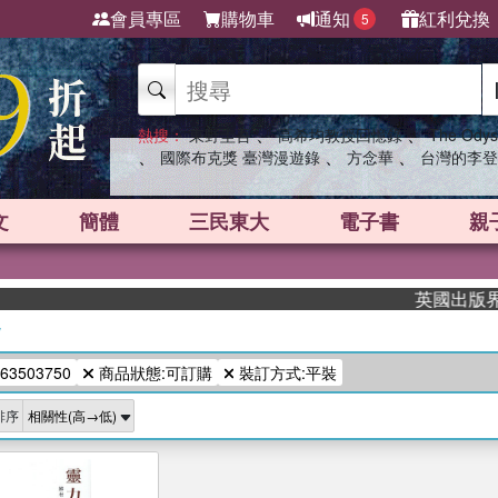
會員專區
購物車
通知
紅利兌換
5
、
、
熱搜：
東野圭吾
高希均教授回憶錄
The Odys
、
、
、
國際布克獎 臺灣漫遊錄
方念華
台灣的李登
文
簡體
三民東大
電子書
親
英國出版界指標
/
63503750
商品狀態:可訂購
裝訂方式:平裝
排序