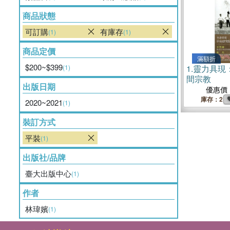
商品狀態
可訂購
有庫存
(1)
(1)
商品定價
滿額折
$200~$399
(1)
1.
靈力具現
間宗教
出版日期
優惠價
庫存：2
2020~2021
(1)
裝訂方式
平裝
(1)
出版社/品牌
臺大出版中心
(1)
作者
林瑋嬪
(1)