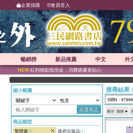
企業採購
會員登入
暢銷榜
新品
推薦
中文
外
NEW
紅利積點抵現金，消費購書更貼心
搜尋結果
縮小範圍
ISBN：97898
篩選商品
顯示
商品類型
繁體書
政府出版品
(1)
(1)