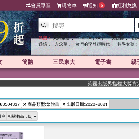
會員專區
購物車
通知
紅利兌換
5
、
、
、
熱搜：
東野圭吾
The Odyssey
父親節
如
、
、
、
遊錄
方念華
台灣的李登輝時代
數學女孩：
文
簡體
三民東大
電子書
親
英國出版界指標大獎肯定！A.
/
63504337
商品類型:繁體書
出版日期:2020~2021
排序