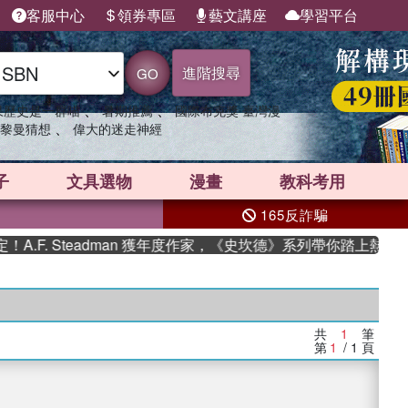
客服中心
領券專區
藝文講座
學習平台
進階搜尋
GO
、
、
果歷史是一群喵
暑期推薦
國際布克獎 臺灣漫
、
黎曼猜想
偉大的迷走神經
子
文具選物
漫畫
教科考用
165反詐騙
F. Steadman 獲年度作家，《史坎德》系列帶你踏上熱血奇
共
1
筆
第
1
/ 1
頁