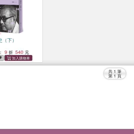
史（下）
9
540
：
共
1
筆
第
1
頁