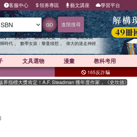
客服中心
領券專區
藝文講座
學習平台
進階搜尋
GO
、
、
、
sey
父親節
如果歷史是一群喵
暑期推薦
、
、
輝時代
數學女孩：黎曼猜想
偉大的迷走神經
子
文具選物
漫畫
教科考用
165反詐騙
指標大獎肯定！A.F. Steadman 獲年度作家，《史坎德》系
詢