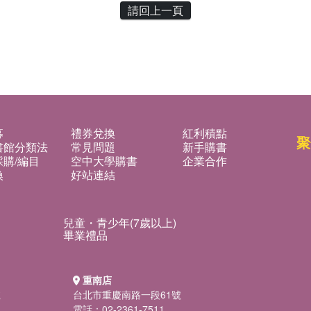
請回上一頁
募
禮券兌換
紅利積點
聚
書館分類法
常見問題
新手購書
購/編目
空中大學購書
企業合作
換
好站連結
兒童・青少年(7歲以上)
畢業禮品
重南店
號
台北市重慶南路一段61號
電話：02-2361-7511