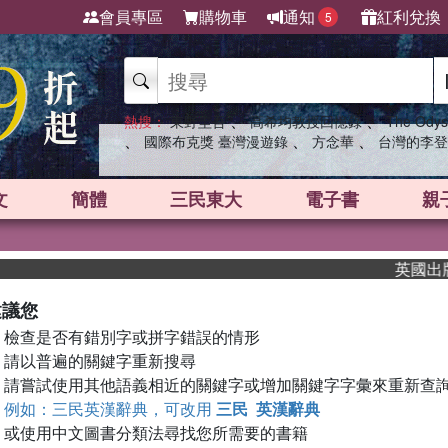
會員專區
購物車
通知
紅利兌換
5
、
、
熱搜：
東野圭吾
高希均教授回憶錄
The Odys
、
、
、
國際布克獎 臺灣漫遊錄
方念華
台灣的李登
文
簡體
三民東大
電子書
親
英國出版界
建議您
檢查是否有錯別字或拼字錯誤的情形
請以普遍的關鍵字重新搜尋
請嘗試使用其他語義相近的關鍵字或增加關鍵字字彙來重新查
例如：三民英漢辭典，可改用
三民 英漢辭典
或使用中文圖書分類法尋找您所需要的書籍