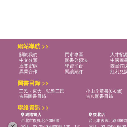
網站導航 >>
關於我們
門市專區
人才招
中文分類
圖書分類法
中國圖
通關密碼
學習平台
圖書館採
異業合作
閱讀潮評
紅利兌
圖書目錄 >>
三民・東大・弘雅三民
小山丘童書(0-6歲)
古籍圖書目錄
古典圖書目錄
聯絡資訊 >>
網路書店
復北店
台北市復興北路386號
台北市復興北路386
電話：02-2500-6600轉 130、131
電話：02-2500-6600