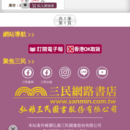
庫存：3
共
1
筆
第
1
頁
網站導航 >>
聚焦三民 >>
三民書局
三民出版
本站著作權屬弘雅三民圖書股份有限公司