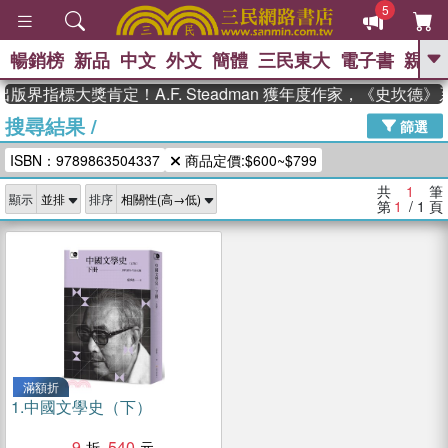
5
暢銷榜
新品
中文
外文
簡體
三民東大
電子書
親子
GO
版界指標大獎肯定！A.F. Steadman 獲年度作家，《史坎德
搜尋結果
/
、
熱搜：
東野圭吾
高希均教授回憶錄
篩選
、
、
、
The Odyssey
父親節
如果歷
ISBN：9789863504337
商品定價:$600~$799
、
、
史是一群喵
暑期推薦
國際布克
、
、
獎 臺灣漫遊錄
方念華
台灣的李
共
1
筆
顯示
排序
、
、
登輝時代
數學女孩：黎曼猜想
第
1
/ 1
頁
偉大的迷走神經
滿額折
1.
中國文學史（下）
9
540