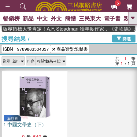
5
暢銷榜
新品
中文
外文
簡體
三民東大
電子書
親子
GO
版界指標大獎肯定！A.F. Steadman 獲年度作家，《史坎德
搜尋結果
/
、
熱搜：
東野圭吾
高希均教授回憶錄
篩選
、
、
、
The Odyssey
父親節
如果歷
ISBN：9789863504337
商品類型:繁體書
、
、
史是一群喵
暑期推薦
國際布克
、
、
獎 臺灣漫遊錄
方念華
台灣的李
共
1
筆
顯示
排序
、
、
登輝時代
數學女孩：黎曼猜想
第
1
/ 1
頁
偉大的迷走神經
滿額折
1.
中國文學史（下）
9
540