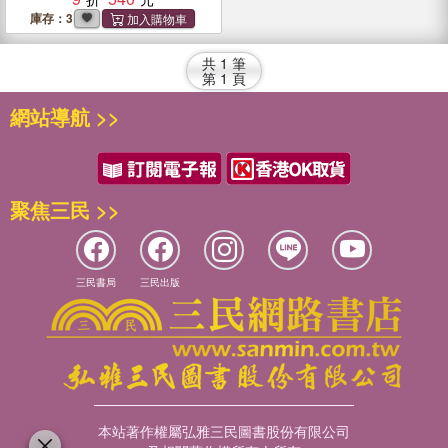
庫存：3
共
1
筆
第
1
頁
網站導航 >>
聚焦三民 >>
三民書局
三民出版
本站著作權屬弘雅三民圖書股份有限公司