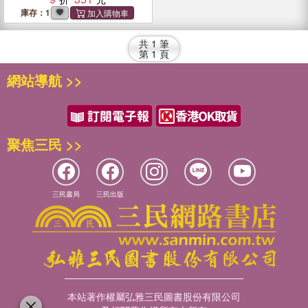
庫存：1
共
1
筆
第
1
頁
網站導航 >>
聚焦三民 >>
三民書局
三民出版
本站著作權屬弘雅三民圖書股份有限公司