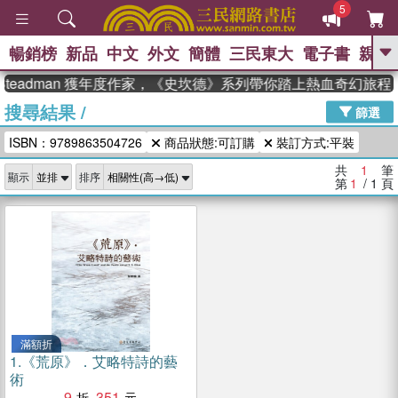
5
暢銷榜
新品
中文
外文
簡體
三民東大
電子書
親子
GO
Steadman 獲年度作家，《史坎德》系列帶你踏上熱血奇幻旅程
搜尋結果
/
、
熱搜：
東野圭吾
高希均教授回憶錄
篩選
、
、
、
The Odyssey
父親節
花開錦
ISBN：9789863504726
商品狀態:可訂購
裝訂方式:平裝
、
、
、
繡
暑期推薦
方念華
台灣的
、
李登輝時代
數學女孩：黎曼猜想
共
1
筆
顯示
排序
、
、
偉大的迷走神經
如果歷史是一
第
1
/ 1
頁
、
群喵
臺灣漫遊錄
滿額折
1.
《荒原》．艾略特詩的藝
術
9
351