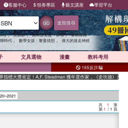
客服中心
領券專區
藝文講座
學習平台
進階搜尋
GO
、
、
、
sey
父親節
如果歷史是一群喵
暑期推薦
、
、
輝時代
數學女孩：黎曼猜想
偉大的迷走神經
子
文具選物
漫畫
教科考用
165反詐騙
標大獎肯定！A.F. Steadman 獲年度作家，《史坎德》系列
0~2021
共
1
筆
第
1
/ 1
頁