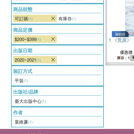
商品狀態
可訂購
有庫存
(1)
(1)
商品定價
滿額折
$200~$399
(1)
1.
《荒原》
出版日期
優惠價
庫存：1
2020~2021
(1)
裝訂方式
平裝
(1)
出版社/品牌
臺大出版中心
(1)
作者
葉維廉
(1)