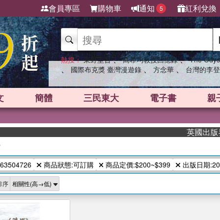
會員專區
購物車
通知
紅利兌換
5
、
、
熱搜：
東野圭吾
高希均教授回憶錄
The Odys
、
、
、
國際布克獎 臺灣漫遊錄
方念華
台灣的李登
文
簡體
三民東大
電子書
親
英國出版界指
/
63504726
商品狀態:可訂購
商品定價:$200~$399
出版日期:202
排序