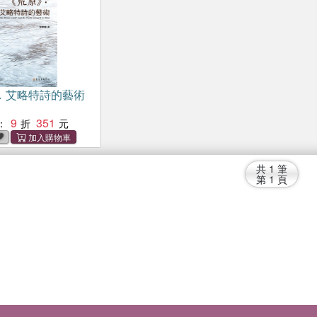
．艾略特詩的藝術
9
351
：
共
1
筆
第
1
頁