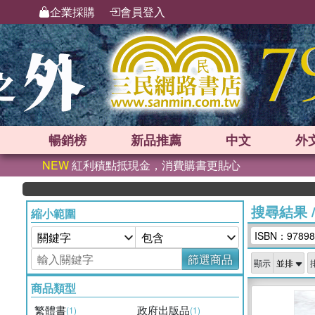
企業採購
會員登入
暢銷榜
新品
推薦
中文
外
NEW
紅利積點抵現金，消費購書更貼心
搜尋結果
縮小範圍
ISBN：97898
篩選商品
顯示
商品類型
繁體書
政府出版品
(1)
(1)