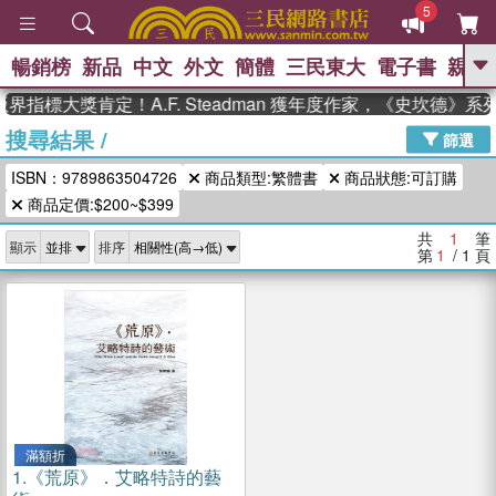
5
暢銷榜
新品
中文
外文
簡體
三民東大
電子書
親子
GO
界指標大獎肯定！A.F. Steadman 獲年度作家，《史坎德》
搜尋結果
/
、
熱搜：
東野圭吾
高希均教授回憶錄
篩選
、
、
、
The Odyssey
父親節
如果歷
ISBN：9789863504726
商品類型:繁體書
商品狀態:可訂購
、
、
史是一群喵
暑期推薦
國際布克
、
、
商品定價:$200~$399
獎 臺灣漫遊錄
方念華
台灣的李
、
、
登輝時代
數學女孩：黎曼猜想
共
1
筆
顯示
排序
偉大的迷走神經
第
1
/ 1
頁
滿額折
1.
《荒原》．艾略特詩的藝