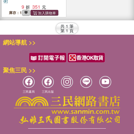
術
9
351
庫存：1
共
1
筆
第
1
頁
網站導航 >>
聚焦三民 >>
三民書局
三民出版