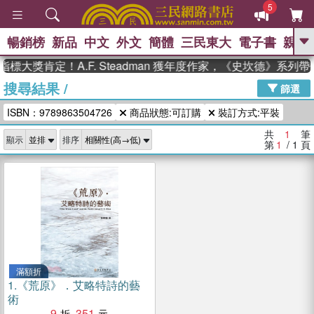
5
暢銷榜
新品
中文
外文
簡體
三民東大
電子書
親子
GO
標大獎肯定！A.F. Steadman 獲年度作家，《史坎德》系列
搜尋結果
/
、
熱搜：
東野圭吾
高希均教授回憶錄
篩選
、
、
、
The Odyssey
父親節
花開錦
ISBN：9789863504726
商品狀態:可訂購
裝訂方式:平裝
、
、
、
繡
暑期推薦
方念華
台灣的
、
李登輝時代
數學女孩：黎曼猜想
共
1
筆
顯示
排序
、
、
偉大的迷走神經
如果歷史是一
第
1
/ 1
頁
、
群喵
臺灣漫遊錄
滿額折
1.
《荒原》．艾略特詩的藝
術
9
351