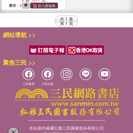
庫存：1
共
1
筆
第
1
頁
網站導航 >>
聚焦三民 >>
三民書局
三民出版
本站著作權屬弘雅三民圖書股份有限公司