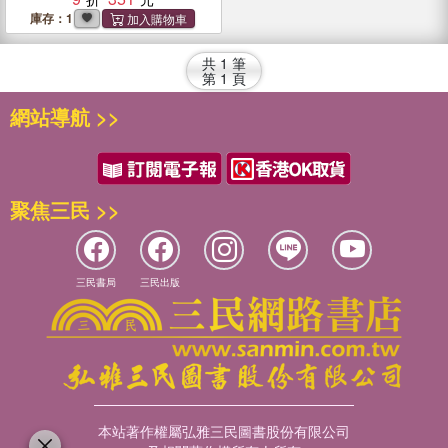
庫存：1
共
1
筆
第
1
頁
網站導航 >>
聚焦三民 >>
三民書局
三民出版
本站著作權屬弘雅三民圖書股份有限公司