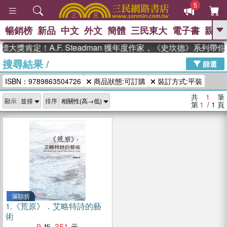
5
暢銷榜
新品
中文
外文
簡體
三民東大
電子書
親子
GO
大獎肯定！A.F. Steadman 獲年度作家，《史坎德》系列帶
搜尋結果
/
、
熱搜：
東野圭吾
高希均教授回憶錄
篩選
、
、
、
The Odyssey
父親節
如果歷
ISBN：9789863504726
商品狀態:可訂購
裝訂方式:平裝
、
、
史是一群喵
暑期推薦
國際布克
、
、
獎 臺灣漫遊錄
方念華
台灣的李
共
1
筆
顯示
排序
、
、
登輝時代
數學女孩：黎曼猜想
第
1
/ 1
頁
偉大的迷走神經
滿額折
1.
《荒原》．艾略特詩的藝
術
9
351