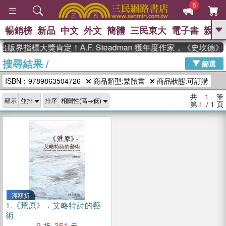
5
暢銷榜
新品
中文
外文
簡體
三民東大
電子書
親子
GO
出版界指標大獎肯定！A.F. Steadman 獲年度作家，《史坎
搜尋結果
/
、
熱搜：
東野圭吾
高希均教授回憶錄
篩選
、
、
、
The Odyssey
父親節
如果歷
ISBN：9789863504726
商品類型:繁體書
商品狀態:可訂購
、
、
史是一群喵
暑期推薦
國際布克
、
、
獎 臺灣漫遊錄
方念華
台灣的李
共
1
筆
顯示
排序
、
、
登輝時代
數學女孩：黎曼猜想
第
1
/ 1
頁
偉大的迷走神經
滿額折
1.
《荒原》．艾略特詩的藝
術
9
351