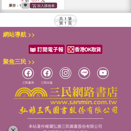
庫存：1
共
1
筆
第
1
頁
網站導航 >>
聚焦三民 >>
三民書局
三民出版
本站著作權屬弘雅三民圖書股份有限公司