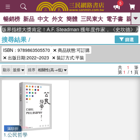
5
暢銷榜
新品
中文
外文
簡體
三民東大
電子書
親子
GO
版界指標大獎肯定！A.F. Steadman 獲年度作家，《史坎德
搜尋結果
/
、
熱搜：
東野圭吾
高希均教授回憶錄
篩選
、
、
、
The Odyssey
父親節
如果歷
ISBN：9789863505570
商品狀態:可訂購
、
、
史是一群喵
暑期推薦
國際布克
、
、
出版日期:2022~2023
裝訂方式:平裝
獎 臺灣漫遊錄
方念華
台灣的李
、
、
登輝時代
數學女孩：黎曼猜想
共
1
筆
顯示
排序
偉大的迷走神經
第
1
/ 1
頁
滿額折
1.
公民哲學