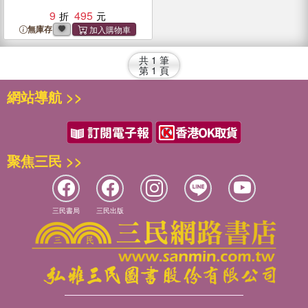
9
495
無庫存
共
1
筆
第
1
頁
網站導航 >>
聚焦三民 >>
三民書局
三民出版