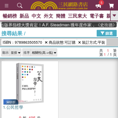
5
暢銷榜
新品
中文
外文
簡體
三民東大
電子書
親子
GO
出版界指標大獎肯定！A.F. Steadman 獲年度作家，《史坎
搜尋結果
/
、
熱搜：
東野圭吾
高希均教授回憶錄
篩選
、
、
、
The Odyssey
父親節
如果歷
ISBN：9789863505570
商品狀態:可訂購
裝訂方式:平裝
、
、
史是一群喵
暑期推薦
國際布克
、
、
獎 臺灣漫遊錄
方念華
台灣的李
共
1
筆
顯示
排序
、
、
登輝時代
數學女孩：黎曼猜想
第
1
/ 1
頁
偉大的迷走神經
滿額折
1.
公民哲學
9
495