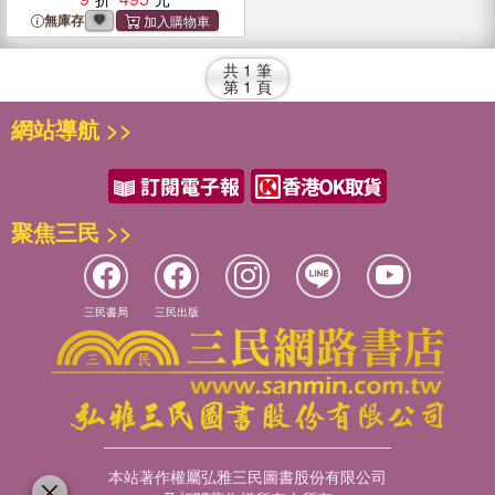
無庫存
共
1
筆
第
1
頁
網站導航 >>
聚焦三民 >>
三民書局
三民出版
本站著作權屬弘雅三民圖書股份有限公司