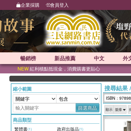
企業採購
會員登入
暢銷榜
新品
推薦
中文
外
NEW
紅利積點抵現金，消費購書更貼心
搜尋結果
縮小範圍
ISBN：97898
篩選商品
顯示
商品類型
繁體書
政府出版品
(1)
(1)