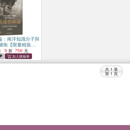
論：南洋知識分子與
醫衛【限量精裝
9
756
：
共
1
筆
第
1
頁