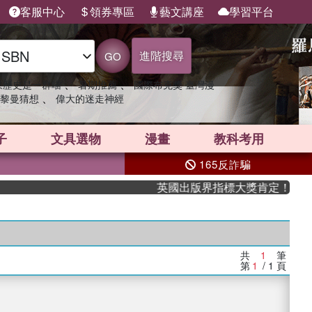
客服中心
領券專區
藝文講座
學習平台
進階搜尋
GO
、
、
果歷史是一群喵
暑期推薦
國際布克獎 臺灣漫
、
黎曼猜想
偉大的迷走神經
子
文具選物
漫畫
教科考用
165反詐騙
英國出版界指標大獎肯定！A.F. 
共
1
筆
第
1
/ 1
頁