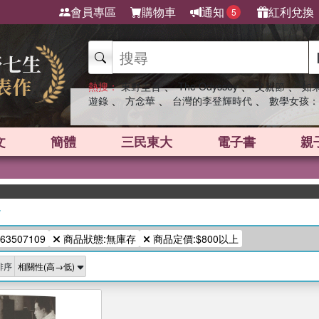
會員專區
購物車
通知
紅利兌換
5
、
、
、
熱搜：
東野圭吾
The Odyssey
父親節
如
、
、
、
遊錄
方念華
台灣的李登輝時代
數學女孩：
文
簡體
三民東大
電子書
親
/
63507109
商品狀態:無庫存
商品定價:$800以上
排序