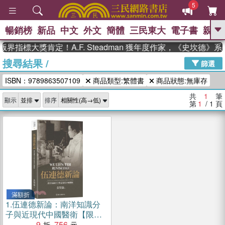
5
暢銷榜
新品
中文
外文
簡體
三民東大
電子書
親子
GO
界指標大獎肯定！A.F. Steadman 獲年度作家，《史坎德
搜尋結果
/
、
、
熱搜：
東野圭吾
The Odyssey
篩選
、
、
父親節
如果歷史是一群喵
暑期
ISBN：9789863507109
商品類型:繁體書
商品狀態:無庫存
、
、
推薦
國際布克獎 臺灣漫遊錄
方
、
、
念華
台灣的李登輝時代
數學女
共
1
筆
顯示
排序
、
孩：黎曼猜想
偉大的迷走神經
第
1
/ 1
頁
滿額折
1.
伍連德新論：南洋知識分
子與近現代中國醫衛【限量
精裝版】
9
756