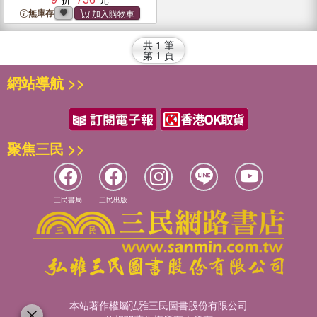
無庫存
共
1
筆
第
1
頁
網站導航 >>
聚焦三民 >>
三民書局
三民出版
本站著作權屬弘雅三民圖書股份有限公司