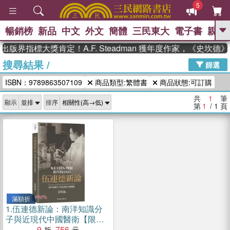
5
暢銷榜
新品
中文
外文
簡體
三民東大
電子書
親子
GO
出版界指標大獎肯定！A.F. Steadman 獲年度作家，《史坎
搜尋結果
/
、
熱搜：
東野圭吾
高希均教授回憶錄
篩選
、
、
、
The Odyssey
父親節
如果歷
ISBN：9789863507109
商品類型:繁體書
商品狀態:可訂購
、
、
史是一群喵
暑期推薦
國際布克
、
、
獎 臺灣漫遊錄
方念華
台灣的李
共
1
筆
顯示
排序
、
、
登輝時代
數學女孩：黎曼猜想
第
1
/ 1
頁
偉大的迷走神經
滿額折
1.
伍連德新論：南洋知識分
子與近現代中國醫衛【限量
精裝版】
9
756