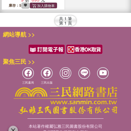
庫存：5
共
1
筆
第
1
頁
網站導航 >>
聚焦三民 >>
三民書局
三民出版
本站著作權屬弘雅三民圖書股份有限公司