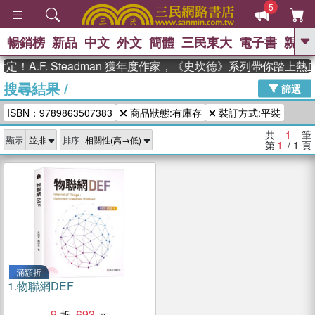
5
暢銷榜
新品
中文
外文
簡體
三民東大
電子書
親子
GO
！A.F. Steadman 獲年度作家，《史坎德》系列帶你踏上熱
搜尋結果
/
、
、
熱搜：
東野圭吾
The Odyssey
篩選
、
、
、
父親節
花開錦繡
暑期推薦
ISBN：9789863507383
商品狀態:有庫存
裝訂方式:平裝
、
、
方念華
台灣的李登輝時代
數學
、
女孩：黎曼猜想
偉大的迷走神經
共
1
筆
顯示
排序
、
、
如果歷史是一群喵
臺灣漫遊錄
第
1
/ 1
頁
滿額折
1.
物聯網DEF
9
693