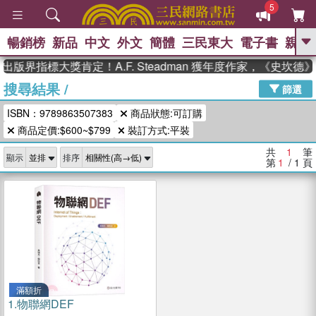
5
暢銷榜
新品
中文
外文
簡體
三民東大
電子書
親子
GO
出版界指標大獎肯定！A.F. Steadman 獲年度作家，《史坎
搜尋結果
/
、
熱搜：
東野圭吾
高希均教授回憶錄
篩選
、
、
、
The Odyssey
父親節
花開錦
ISBN：9789863507383
商品狀態:可訂購
、
、
、
繡
暑期推薦
方念華
台灣的
、
商品定價:$600~$799
裝訂方式:平裝
李登輝時代
數學女孩：黎曼猜想
、
、
偉大的迷走神經
如果歷史是一
共
1
筆
、
顯示
排序
群喵
臺灣漫遊錄
第
1
/ 1
頁
滿額折
1.
物聯網DEF