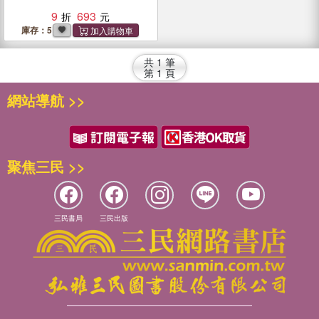
9
693
庫存：5
共
1
筆
第
1
頁
網站導航 >>
聚焦三民 >>
三民書局
三民出版