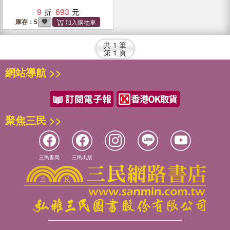
9
693
庫存：5
共
1
筆
第
1
頁
網站導航 >>
聚焦三民 >>
三民書局
三民出版