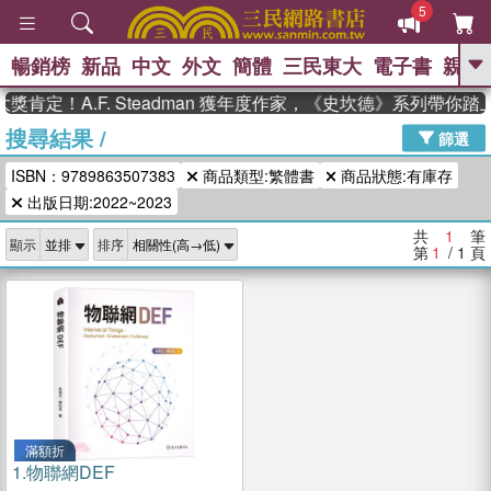
5
暢銷榜
新品
中文
外文
簡體
三民東大
電子書
親子
GO
肯定！A.F. Steadman 獲年度作家，《史坎德》系列帶你
搜尋結果
/
、
熱搜：
東野圭吾
高希均教授回憶錄
篩選
、
、
、
The Odyssey
父親節
花開錦
ISBN：9789863507383
商品類型:繁體書
商品狀態:有庫存
、
、
、
繡
暑期推薦
方念華
台灣的
、
出版日期:2022~2023
李登輝時代
數學女孩：黎曼猜想
、
、
偉大的迷走神經
如果歷史是一
共
1
筆
、
顯示
排序
群喵
臺灣漫遊錄
第
1
/ 1
頁
滿額折
1.
物聯網DEF