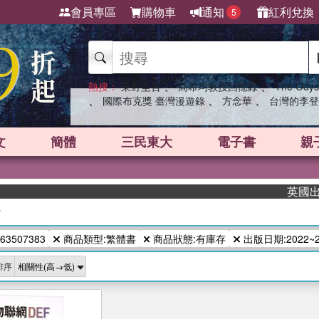
會員專區
購物車
通知
紅利兌換
5
、
、
熱搜：
東野圭吾
高希均教授回憶錄
The Odys
、
、
、
國際布克獎 臺灣漫遊錄
方念華
台灣的李登
文
簡體
三民東大
電子書
親
英國出版界
/
63507383
商品類型:繁體書
商品狀態:有庫存
出版日期:2022~2
排序