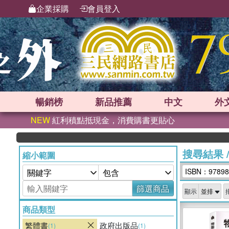
企業採購
會員登入
暢銷榜
新品
推薦
中文
外
NEW
紅利積點抵現金，消費購書更貼心
搜尋結果
縮小範圍
ISBN：97898
篩選商品
顯示
商品類型
繁體書
政府出版品
(1)
(1)