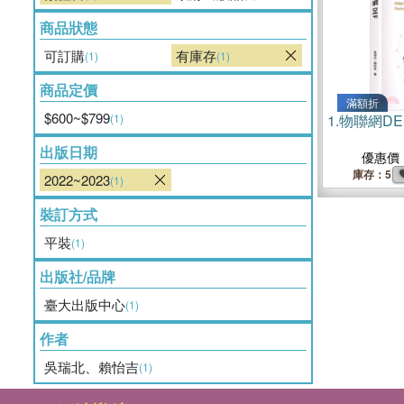
商品狀態
可訂購
有庫存
(1)
(1)
商品定價
滿額折
$600~$799
(1)
1.
物聯網DE
出版日期
優惠價
庫存：5
2022~2023
(1)
裝訂方式
平裝
(1)
出版社/品牌
臺大出版中心
(1)
作者
吳瑞北、賴怡吉
(1)