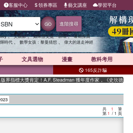
客服中心
領券專區
藝文講座
學習平台
進階搜尋
GO
、
、
、
sey
父親節
如果歷史是一群喵
暑期推薦
、
、
輝時代
數學女孩：黎曼猜想
偉大的迷走神經
子
文具選物
漫畫
教科考用
165反詐騙
指標大獎肯定！A.F. Steadman 獲年度作家，《史坎德》
023
共
1
筆
第
1
/ 1
頁