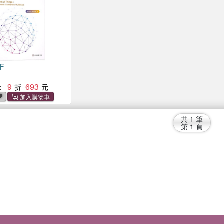
F
9
693
：
共
1
筆
第
1
頁