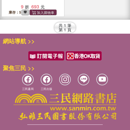
9
693
庫存：5
共
1
筆
第
1
頁
網站導航 >>
聚焦三民 >>
三民書局
三民出版