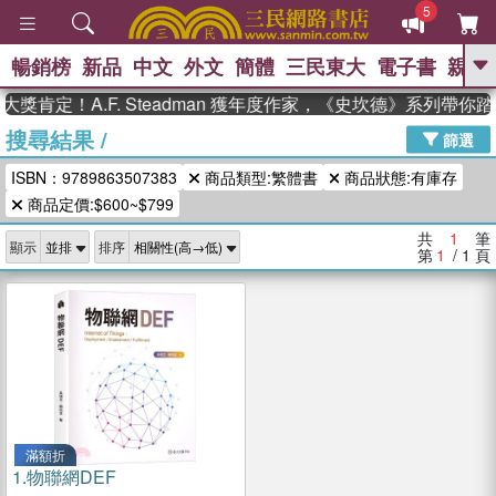
5
暢銷榜
新品
中文
外文
簡體
三民東大
電子書
親子
GO
獎肯定！A.F. Steadman 獲年度作家，《史坎德》系列帶你
搜尋結果
/
、
、
熱搜：
東野圭吾
The Odyssey
篩選
、
、
父親節
如果歷史是一群喵
暑期
ISBN：9789863507383
商品類型:繁體書
商品狀態:有庫存
、
、
推薦
國際布克獎 臺灣漫遊錄
方
、
、
商品定價:$600~$799
念華
台灣的李登輝時代
數學女
、
孩：黎曼猜想
偉大的迷走神經
共
1
筆
顯示
排序
第
1
/ 1
頁
滿額折
1.
物聯網DEF