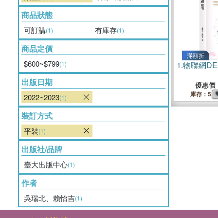
商品狀態
可訂購
有庫存
(1)
(1)
商品定價
滿額折
$600~$799
(1)
1.
物聯網DE
出版日期
優惠價
庫存：5
2022~2023
(1)
裝訂方式
平裝
(1)
出版社/品牌
臺大出版中心
(1)
作者
吳瑞北、賴怡吉
(1)