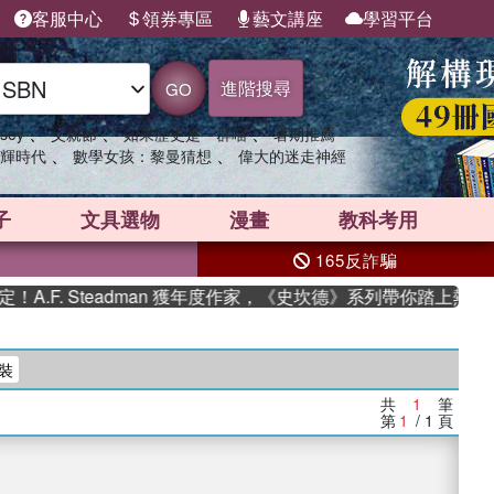
客服中心
領券專區
藝文講座
學習平台
進階搜尋
GO
、
、
、
sey
父親節
如果歷史是一群喵
暑期推薦
、
、
輝時代
數學女孩：黎曼猜想
偉大的迷走神經
子
文具選物
漫畫
教科考用
165反詐騙
.F. Steadman 獲年度作家，《史坎德》系列帶你踏上熱血奇
裝
共
1
筆
第
1
/ 1
頁