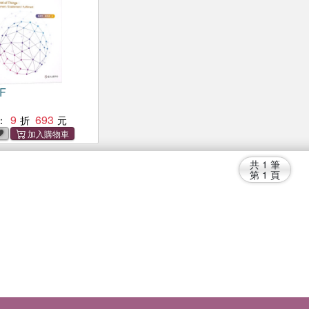
F
9
693
：
共
1
筆
第
1
頁