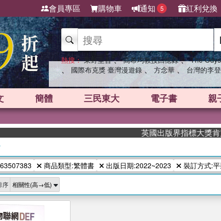
會員專區
購物車
通知
紅利兌換
5
、
、
熱搜：
東野圭吾
高希均教授回憶錄
The Odys
、
、
、
國際布克獎 臺灣漫遊錄
方念華
台灣的李登
文
簡體
三民東大
電子書
親
英國出版界指標大獎肯定！A
/
63507383
商品類型:繁體書
出版日期:2022~2023
裝訂方式:平
排序