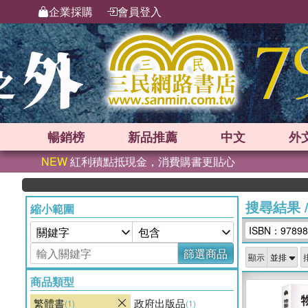
企業採購
會員登入
暢銷榜
新品
推薦
中文
外
NEW
紅利積點抵現金，消費購書更貼心
搜尋結果
縮小範圍
ISBN：97898
篩選商品
顯示
商品類型
繁體書
政府出版品
(1)
(1)