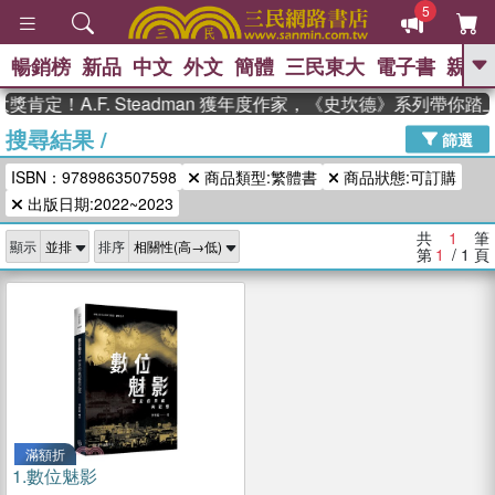
5
暢銷榜
新品
中文
外文
簡體
三民東大
電子書
親子
GO
肯定！A.F. Steadman 獲年度作家，《史坎德》系列帶你踏
搜尋結果
/
、
熱搜：
東野圭吾
高希均教授回憶錄
篩選
、
、
、
The Odyssey
父親節
如果歷
ISBN：9789863507598
商品類型:繁體書
商品狀態:可訂購
、
、
史是一群喵
暑期推薦
國際布克
、
、
出版日期:2022~2023
獎 臺灣漫遊錄
方念華
台灣的李
、
、
登輝時代
數學女孩：黎曼猜想
共
1
筆
顯示
排序
偉大的迷走神經
第
1
/ 1
頁
滿額折
1.
數位魅影