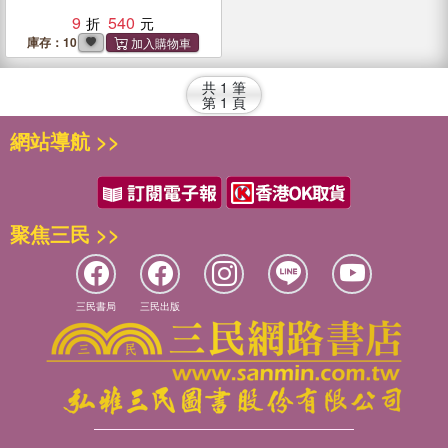
9
540
庫存：10
共
1
筆
第
1
頁
網站導航 >>
聚焦三民 >>
三民書局
三民出版