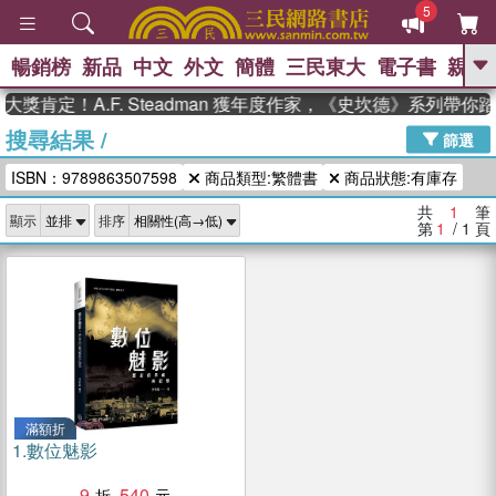
5
暢銷榜
新品
中文
外文
簡體
三民東大
電子書
親子
GO
獎肯定！A.F. Steadman 獲年度作家，《史坎德》系列帶你
搜尋結果
/
、
熱搜：
東野圭吾
高希均教授回憶錄
篩選
、
、
、
The Odyssey
父親節
如果歷
ISBN：9789863507598
商品類型:繁體書
商品狀態:有庫存
、
、
史是一群喵
暑期推薦
國際布克
、
、
獎 臺灣漫遊錄
方念華
台灣的李
共
1
筆
顯示
排序
、
、
登輝時代
數學女孩：黎曼猜想
第
1
/ 1
頁
偉大的迷走神經
滿額折
1.
數位魅影
9
540