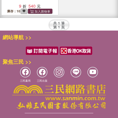
9
540
庫存：10
共
1
筆
第
1
頁
網站導航 >>
聚焦三民 >>
三民書局
三民出版