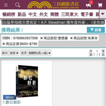
5
暢銷榜
新品
中文
外文
簡體
三民東大
電子書
親子
GO
國出版界指標大獎肯定！A.F. Steadman 獲年度作家，《史
搜尋結果
/
、
熱搜：
東野圭吾
高希均教授回憶錄
篩選
、
、
、
The Odyssey
父親節
如果歷
ISBN：9789863507598
商品類型:繁體書
商品狀態:有庫存
、
、
史是一群喵
暑期推薦
國際布克
、
、
商品定價:$600~$799
獎 臺灣漫遊錄
方念華
台灣的李
、
、
登輝時代
數學女孩：黎曼猜想
共
1
筆
顯示
排序
偉大的迷走神經
第
1
/ 1
頁
滿額折
1.
數位魅影