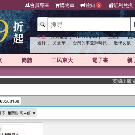
會員專區
購物車
通知
紅利兌換
5
、
、
、
熱搜：
東野圭吾
The Odyssey
父親節
如
、
、
、
遊錄
方念華
台灣的李登輝時代
數學女孩：
文
簡體
三民東大
電子書
親
英國出版界指標
/
63508168
排序