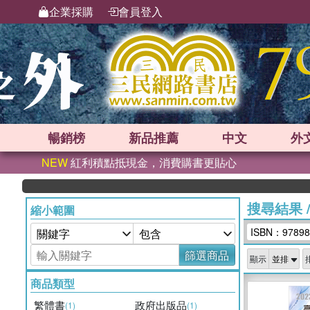
企業採購
會員登入
暢銷榜
新品
推薦
中文
外
NEW
紅利積點抵現金，消費購書更貼心
搜尋結果
縮小範圍
ISBN：97898
篩選商品
顯示
商品類型
繁體書
政府出版品
(1)
(1)