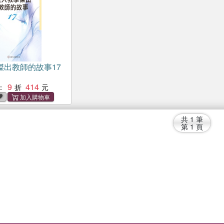
傑出教師的故事17
9
414
：
共
1
筆
第
1
頁