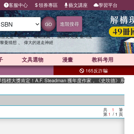
客服中心
領券專區
藝文講座
學習平台
進階搜尋
GO
、
、
果歷史是一群喵
暑期推薦
國際布克獎 臺灣漫
、
黎曼猜想
偉大的迷走神經
子
文具選物
漫畫
教科考用
165反詐騙
大獎肯定！A.F. Steadman 獲年度作家，《史坎德》系列帶
共
1
筆
第
1
/ 1
頁