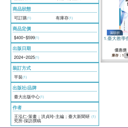
商品狀態
可訂購
有庫存
(1)
(1)
商品定價
滿額折
$400~$599
(1)
1.
臺大教學
出版日期
優惠價
庫存：1
2024~2025
(1)
裝訂方式
平裝
(1)
出版社/品牌
臺大出版中心
(1)
作者
王泓仁-策畫；洪貞玲-主編；臺大新聞研
(1)
究所-採訪撰稿