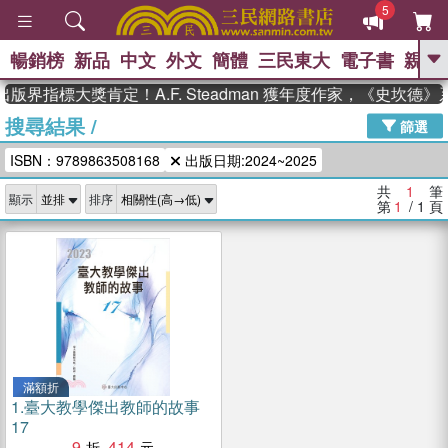
5
暢銷榜
新品
中文
外文
簡體
三民東大
電子書
親子
GO
版界指標大獎肯定！A.F. Steadman 獲年度作家，《史坎德
搜尋結果
/
、
熱搜：
東野圭吾
高希均教授回憶錄
篩選
、
、
、
The Odyssey
父親節
如果歷
ISBN：9789863508168
出版日期:2024~2025
、
、
史是一群喵
暑期推薦
國際布克
、
、
獎 臺灣漫遊錄
方念華
台灣的李
共
1
筆
顯示
排序
、
、
登輝時代
數學女孩：黎曼猜想
第
1
/ 1
頁
偉大的迷走神經
滿額折
1.
臺大教學傑出教師的故事
17
9
414