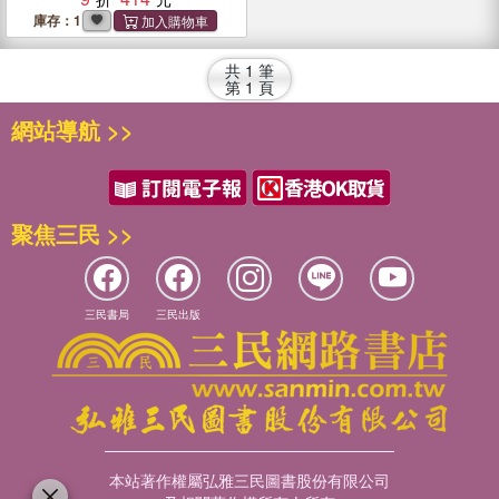
庫存：1
共
1
筆
第
1
頁
網站導航 >>
聚焦三民 >>
三民書局
三民出版
本站著作權屬弘雅三民圖書股份有限公司