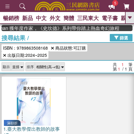
5
暢銷榜
新品
中文
外文
簡體
三民東大
電子書
親子
GO
adman 獲年度作家，《史坎德》系列帶你踏上熱血奇幻旅程
搜尋結果
/
、
熱搜：
東野圭吾
高希均教授回憶錄
篩選
、
、
、
The Odyssey
父親節
如果歷
ISBN：9789863508168
商品狀態:可訂購
、
、
史是一群喵
暑期推薦
國際布克
、
、
出版日期:2024~2025
獎 臺灣漫遊錄
方念華
台灣的李
、
、
登輝時代
數學女孩：黎曼猜想
共
1
筆
顯示
排序
偉大的迷走神經
第
1
/ 1
頁
滿額折
1.
臺大教學傑出教師的故事