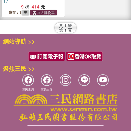
17
9
414
庫存：1
共
1
筆
第
1
頁
網站導航 >>
聚焦三民 >>
三民書局
三民出版