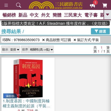
5
暢銷榜
新品
中文
外文
簡體
三民東大
電子書
親子
GO
出版界指標大獎肯定！A.F. Steadman 獲年度作家，《史坎
搜尋結果
/
、
、
熱搜：
東野圭吾
The Odyssey
篩選
、
、
父親節
如果歷史是一群喵
暑期
ISBN：9789863509073
商品狀態:可訂購
裝訂方式:平裝
、
、
推薦
國際布克獎 臺灣漫遊錄
方
、
、
念華
台灣的李登輝時代
數學女
共
1
筆
顯示
排序
、
孩：黎曼猜想
偉大的迷走神經
第
1
/ 1
頁
滿額折
1.
制度基因：中國制度與極
權主義制度的起源（平裝
版）
9
738