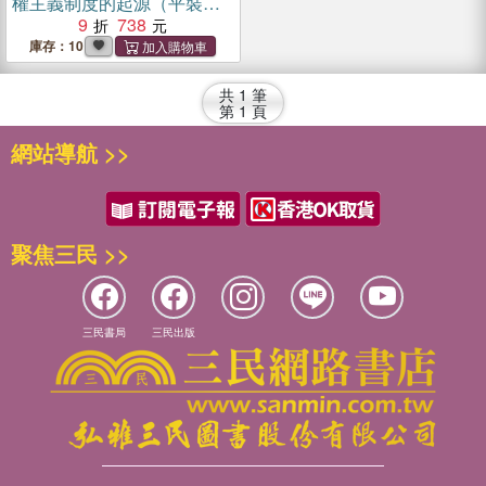
權主義制度的起源（平裝
版）
9
738
庫存：10
共
1
筆
第
1
頁
網站導航 >>
聚焦三民 >>
三民書局
三民出版