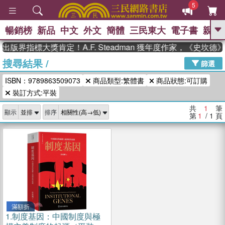
5
暢銷榜
新品
中文
外文
簡體
三民東大
電子書
親子
GO
出版界指標大獎肯定！A.F. Steadman 獲年度作家，《史坎
搜尋結果
/
、
、
熱搜：
東野圭吾
The Odyssey
篩選
、
、
父親節
如果歷史是一群喵
暑期
ISBN：9789863509073
商品類型:繁體書
商品狀態:可訂購
、
、
推薦
國際布克獎 臺灣漫遊錄
方
、
、
裝訂方式:平裝
念華
台灣的李登輝時代
數學女
、
孩：黎曼猜想
偉大的迷走神經
共
1
筆
顯示
排序
第
1
/ 1
頁
滿額折
1.
制度基因：中國制度與極