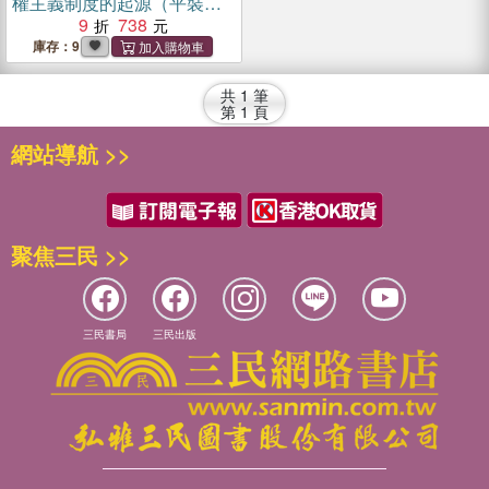
權主義制度的起源（平裝
版）
9
738
庫存：9
共
1
筆
第
1
頁
網站導航 >>
聚焦三民 >>
三民書局
三民出版