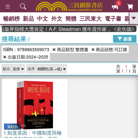
5
暢銷榜
新品
中文
外文
簡體
三民東大
電子書
親子
GO
出版界指標大獎肯定！A.F. Steadman 獲年度作家，《史坎
搜尋結果
/
、
熱搜：
東野圭吾
高希均教授回憶錄
篩選
、
、
、
The Odyssey
父親節
如果歷
ISBN：9789863509073
商品類型:繁體書
商品狀態:可訂購
、
、
史是一群喵
暑期推薦
國際布克
、
、
出版日期:2024~2025
獎 臺灣漫遊錄
方念華
台灣的李
、
、
登輝時代
數學女孩：黎曼猜想
共
1
筆
顯示
排序
偉大的迷走神經
第
1
/ 1
頁
滿額折
1.
制度基因：中國制度與極