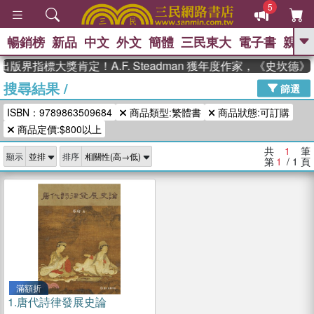
5
暢銷榜
新品
中文
外文
簡體
三民東大
電子書
親子
GO
出版界指標大獎肯定！A.F. Steadman 獲年度作家，《史坎
搜尋結果
/
、
熱搜：
東野圭吾
高希均教授回憶錄
篩選
、
、
、
The Odyssey
父親節
如果歷
ISBN：9789863509684
商品類型:繁體書
商品狀態:可訂購
、
、
史是一群喵
暑期推薦
國際布克
、
、
商品定價:$800以上
獎 臺灣漫遊錄
方念華
台灣的李
、
、
登輝時代
數學女孩：黎曼猜想
共
1
筆
顯示
排序
偉大的迷走神經
第
1
/ 1
頁
滿額折
1.
唐代詩律發展史論