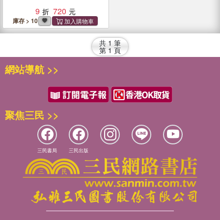
9
720
庫存 > 10
共
1
筆
第
1
頁
網站導航 >>
聚焦三民 >>
三民書局
三民出版