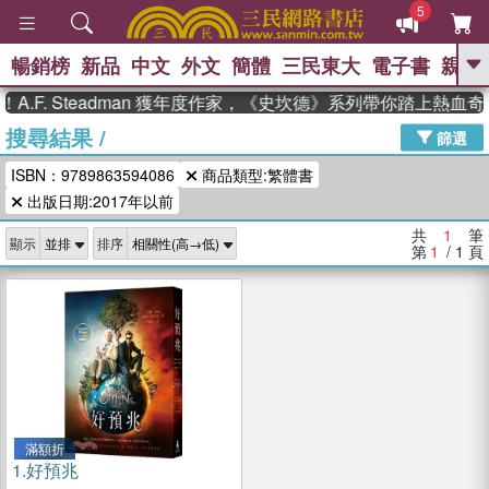
5
暢銷榜
新品
中文
外文
簡體
三民東大
電子書
親子
GO
.F. Steadman 獲年度作家，《史坎德》系列帶你踏上熱血奇
搜尋結果
/
、
熱搜：
東野圭吾
高希均教授回憶錄
篩選
、
、
、
The Odyssey
父親節
如果歷
ISBN：9789863594086
商品類型:繁體書
、
、
史是一群喵
暑期推薦
國際布克
、
、
出版日期:2017年以前
獎 臺灣漫遊錄
方念華
台灣的李
、
、
登輝時代
數學女孩：黎曼猜想
共
1
筆
顯示
排序
偉大的迷走神經
第
1
/ 1
頁
滿額折
1.
好預兆