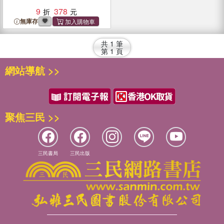
9
378
無庫存
共
1
筆
第
1
頁
網站導航 >>
聚焦三民 >>
三民書局
三民出版