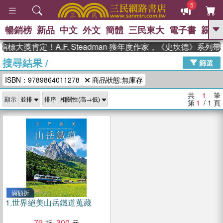
5
暢銷榜
新品
中文
外文
簡體
三民東大
電子書
親子
GO
標大獎肯定！A.F. Steadman 獲年度作家，《史坎德》系列
搜尋結果
/
、
熱搜：
東野圭吾
高希均教授回憶錄
篩選
、
、
、
The Odyssey
父親節
如果歷
ISBN：9789864011278
商品狀態:無庫存
、
、
史是一群喵
暑期推薦
國際布克
、
、
獎 臺灣漫遊錄
方念華
台灣的李
共
1
筆
顯示
排序
、
、
登輝時代
數學女孩：黎曼猜想
第
1
/ 1
頁
偉大的迷走神經
滿額折
1.
世界絕美山岳鐵道蒐藏
79
300