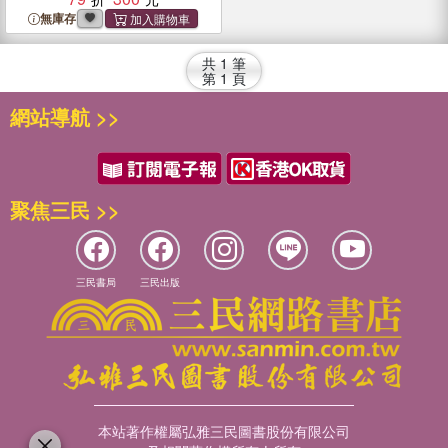
無庫存
共
1
筆
第
1
頁
網站導航 >>
聚焦三民 >>
三民書局
三民出版
本站著作權屬弘雅三民圖書股份有限公司