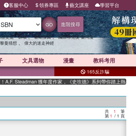
客服中心
領券專區
藝文講座
學習平台
進階搜尋
GO
、
、
果歷史是一群喵
暑期推薦
國際布克獎 臺灣漫
、
黎曼猜想
偉大的迷走神經
子
文具選物
漫畫
教科考用
165反詐騙
F. Steadman 獲年度作家，《史坎德》系列帶你踏上熱血奇幻
共
1
筆
第
1
/ 1
頁