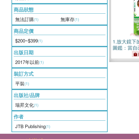
商品狀態
無法訂購
無庫存
(1)
(1)
商品定價
$200~$399
(1)
1.
放大鏡下
圖鑑：當自
出版日期
解日本名勝
美學．人文
2017年以前
(1)
覽旅遊書
裝訂方式
平裝
(1)
出版社/品牌
瑞昇文化
(1)
作者
JTB Publishing
(1)