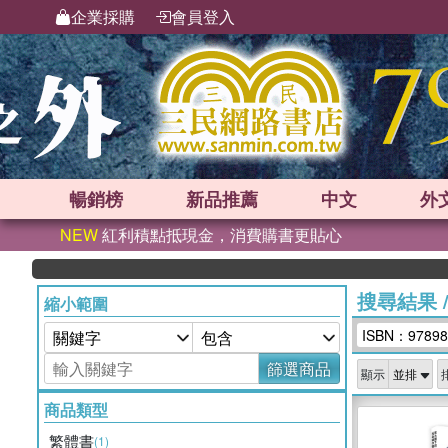
企業採購
會員登入
暢銷榜
新品
推薦
中文
外
NEW
紅利積點抵現金，消費購書更貼心
搜尋結果
縮小範圍
ISBN：97898
篩選商品
顯示
商品類型
繁體書
(1)