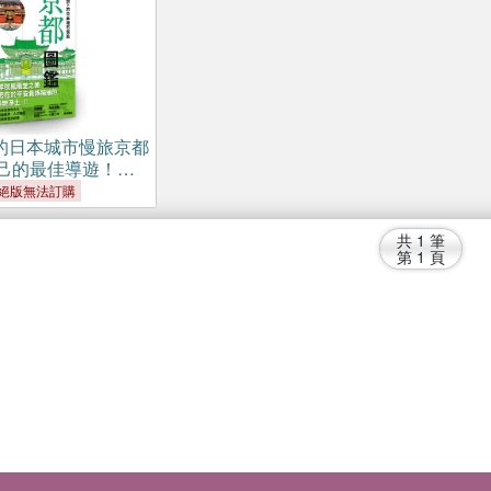
的日本城市慢旅京都
己的最佳導遊！圖
與文化，剖析建築
絕版無法訂購
內涵，全彩自我導
共
1
筆
第
1
頁