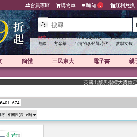
會員專區
購物車
通知
紅利兌換
5
、
、
、
熱搜：
東野圭吾
The Odyssey
父親節
如
、
、
、
遊錄
方念華
台灣的李登輝時代
數學女孩：
文
簡體
三民東大
電子書
親
英國出版界指標大獎肯定！A.
/
64011674
排序