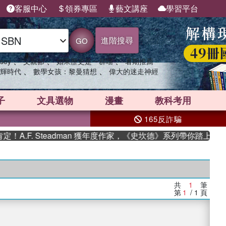
客服中心
領券專區
藝文講座
學習平台
進階搜尋
GO
、
、
、
sey
父親節
如果歷史是一群喵
暑期推薦
、
、
輝時代
數學女孩：黎曼猜想
偉大的迷走神經
子
文具選物
漫畫
教科考用
165反詐騙
.F. Steadman 獲年度作家，《史坎德》系列帶你踏上熱血
共
1
筆
第
1
/ 1
頁