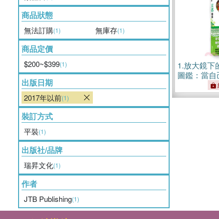
商品狀態
無法訂購
無庫存
(1)
(1)
商品定價
$200~$399
(1)
1.
放大鏡下
圖鑑：當自
出版日期
解日本名勝
美學．人文
2017年以前
(1)
覽旅遊書
裝訂方式
平裝
(1)
出版社/品牌
瑞昇文化
(1)
作者
JTB Publishing
(1)