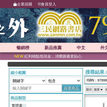
企業採購
會員登入
暢銷榜
新品
推薦
中文
外
NEW
紅利積點抵現金，消費購書更貼心
搜尋結果
縮小範圍
ISBN：97898
篩選商品
顯示
商品類型
繁體書
(1)