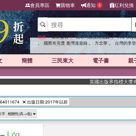
會員專區
購物車
通知
紅利兌換
5
、
、
熱搜：
東野圭吾
高希均教授回憶錄
The Odys
、
、
、
國際布克獎 臺灣漫遊錄
方念華
台灣的李登
文
簡體
三民東大
電子書
親
英國出版界指標大獎肯定！A
/
64011674
出版日期:2017年以前
排序