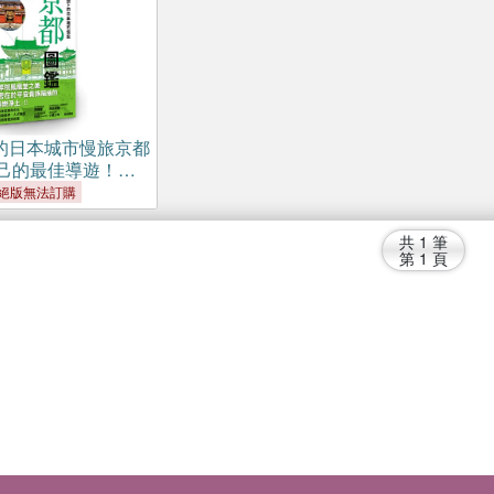
的日本城市慢旅京都
己的最佳導遊！圖
與文化，剖析建築
絕版無法訂購
內涵，全彩自我導
共
1
筆
第
1
頁