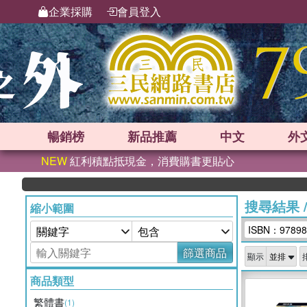
企業採購
會員登入
暢銷榜
新品
推薦
中文
外
NEW
紅利積點抵現金，消費購書更貼心
搜尋結果
縮小範圍
ISBN：97898
篩選商品
顯示
商品類型
繁體書
(1)