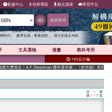
客服中心
領券專區
藝文講座
學習平台
進階搜尋
GO
、
、
、
sey
父親節
如果歷史是一群喵
暑期推薦
、
、
輝時代
數學女孩：黎曼猜想
偉大的迷走神經
子
文具選物
漫畫
教科考用
165反詐騙
獎肯定！A.F. Steadman 獲年度作家，《史坎德》系列帶你
共
1
筆
第
1
/ 1
頁