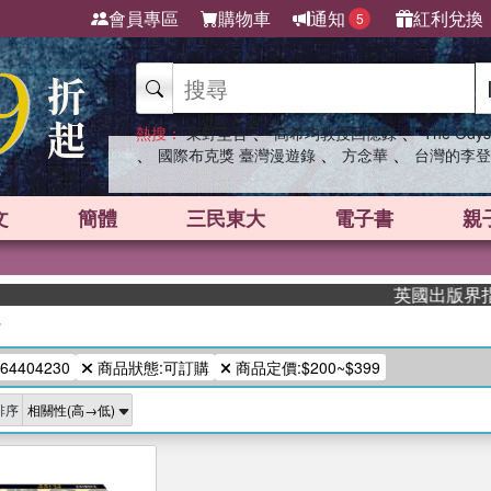
會員專區
購物車
通知
紅利兌換
5
、
、
熱搜：
東野圭吾
高希均教授回憶錄
The Odys
、
、
、
國際布克獎 臺灣漫遊錄
方念華
台灣的李登
文
簡體
三民東大
電子書
親
英國出版界指標大
/
64404230
商品狀態:可訂購
商品定價:$200~$399
排序