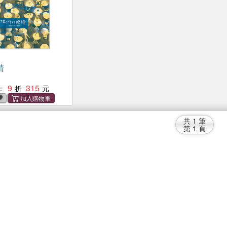
睛
9
315
：
共
1
筆
第
1
頁