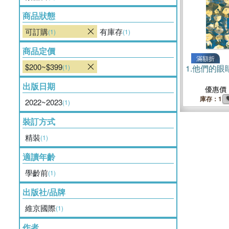
商品狀態
可訂購
有庫存
(1)
(1)
商品定價
滿額折
$200~$399
(1)
1.
他們的眼
出版日期
優惠價
庫存：1
2022~2023
(1)
裝訂方式
精裝
(1)
適讀年齡
學齡前
(1)
出版社/品牌
維京國際
(1)
作者