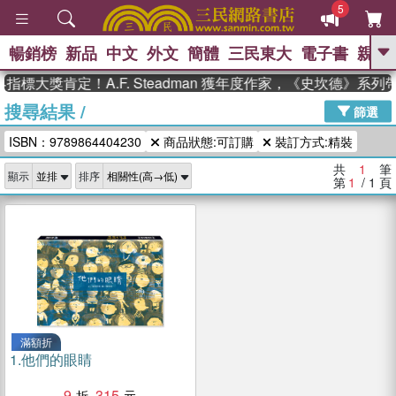
5
暢銷榜
新品
中文
外文
簡體
三民東大
電子書
親子
GO
指標大獎肯定！A.F. Steadman 獲年度作家，《史坎德》系
搜尋結果
/
、
熱搜：
東野圭吾
高希均教授回憶錄
篩選
、
、
、
The Odyssey
父親節
如果歷
ISBN：9789864404230
商品狀態:可訂購
裝訂方式:精裝
、
、
史是一群喵
暑期推薦
國際布克
、
、
獎 臺灣漫遊錄
方念華
台灣的李
共
1
筆
顯示
排序
、
、
登輝時代
數學女孩：黎曼猜想
第
1
/ 1
頁
偉大的迷走神經
滿額折
1.
他們的眼睛
9
315