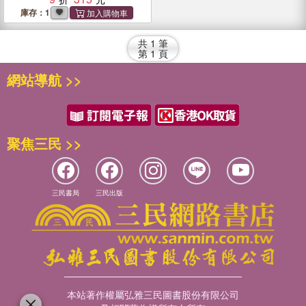
庫存：1
共
1
筆
第
1
頁
網站導航 >>
聚焦三民 >>
三民書局
三民出版
本站著作權屬弘雅三民圖書股份有限公司