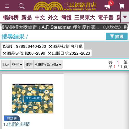
5
暢銷榜
新品
中文
外文
簡體
三民東大
電子書
親子
GO
界指標大獎肯定！A.F. Steadman 獲年度作家，《史坎德
搜尋結果
/
、
、
熱搜：
東野圭吾
The Odyssey
篩選
、
、
父親節
如果歷史是一群喵
暑期
ISBN：9789864404230
商品狀態:可訂購
、
、
推薦
國際布克獎 臺灣漫遊錄
方
、
、
商品定價:$200~$399
出版日期:2022~2023
念華
台灣的李登輝時代
數學女
、
孩：黎曼猜想
偉大的迷走神經
共
1
筆
顯示
排序
第
1
/ 1
頁
滿額折
1.
他們的眼睛