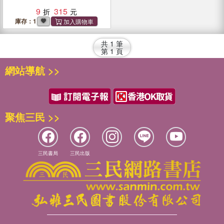
9
315
庫存：1
共
1
筆
第
1
頁
網站導航 >>
聚焦三民 >>
三民書局
三民出版