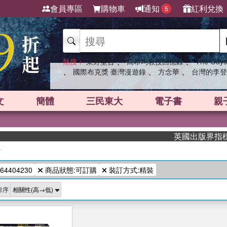
會員專區
購物車
通知
紅利兌換
5
、
、
熱搜：
東野圭吾
高希均教授回憶錄
The Odys
、
、
、
國際布克獎 臺灣漫遊錄
方念華
台灣的李登
文
簡體
三民東大
電子書
親
英國出版界指標大獎
/
64404230
商品狀態:可訂購
裝訂方式:精裝
排序