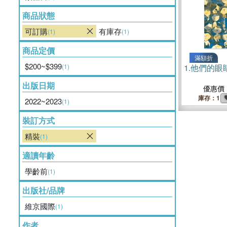
商品狀態
可訂購
有庫存
(1)
(1)
商品定價
滿額折
$200~$399
(1)
1.
他們的眼
出版日期
優惠價
庫存：1
2022~2023
(1)
裝訂方式
精裝
(1)
適讀年齡
學齡前
(1)
出版社/品牌
維京國際
(1)
作者