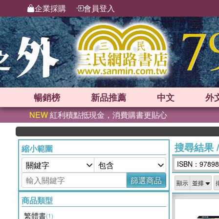
企業採購
會員登入
暢銷榜
新品
推薦
中文
外
NEW
紅利積點抵現金，消費購書更貼心
搜尋結果
縮小範圍
ISBN：97898
篩選商品
顯示
商品類型
繁體書
(1)