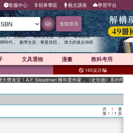
客服中心
領券專區
藝文講座
學習平台
進階搜尋
GO
、
、
、
sey
父親節
如果歷史是一群喵
暑期推薦
、
、
輝時代
數學女孩：黎曼猜想
偉大的迷走神經
子
文具選物
漫畫
教科考用
165反詐騙
肯定！A.F. Steadman 獲年度作家，《史坎德》系列帶你踏
共
1
筆
第
1
/ 1
頁