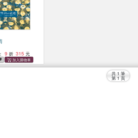
睛
9
315
：
共
1
筆
第
1
頁