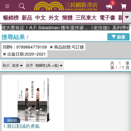
5
暢銷榜
新品
中文
外文
簡體
三民東大
電子書
親子
GO
大獎肯定！A.F. Steadman 獲年度作家，《史坎德》系列帶
搜尋結果
/
、
熱搜：
東野圭吾
高希均教授回憶錄
篩選
、
、
、
The Odyssey
父親節
如果歷
ISBN：9789864779109
商品狀態:可訂購
、
、
史是一群喵
暑期推薦
國際布克
、
、
出版日期:2020~2021
獎 臺灣漫遊錄
方念華
台灣的李
、
、
登輝時代
數學女孩：黎曼猜想
共
1
筆
顯示
排序
偉大的迷走神經
第
1
/ 1
頁
滿額折
1.
難以勸誡的勇氣