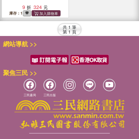
9
324
庫存：1
共
1
筆
第
1
頁
網站導航 >>
聚焦三民 >>
三民書局
三民出版