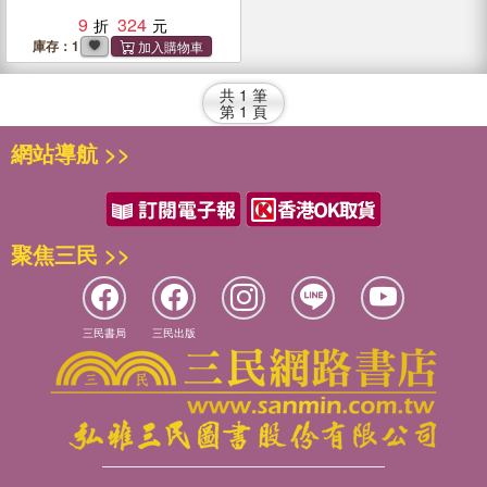
9
324
庫存：1
共
1
筆
第
1
頁
網站導航 >>
聚焦三民 >>
三民書局
三民出版