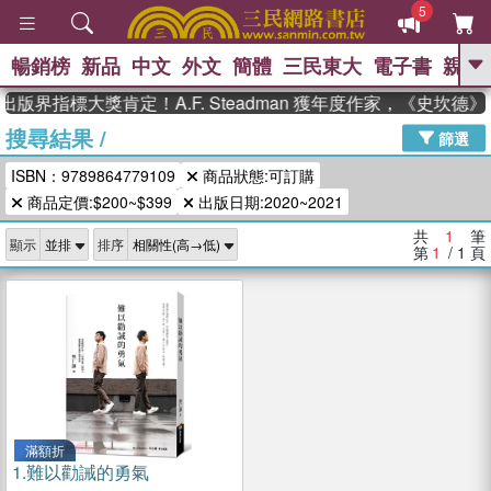
5
暢銷榜
新品
中文
外文
簡體
三民東大
電子書
親子
GO
出版界指標大獎肯定！A.F. Steadman 獲年度作家，《史坎
搜尋結果
/
、
、
熱搜：
東野圭吾
The Odyssey
篩選
、
、
父親節
如果歷史是一群喵
暑期
ISBN：9789864779109
商品狀態:可訂購
、
、
推薦
國際布克獎 臺灣漫遊錄
方
、
、
商品定價:$200~$399
出版日期:2020~2021
念華
台灣的李登輝時代
數學女
、
孩：黎曼猜想
偉大的迷走神經
共
1
筆
顯示
排序
第
1
/ 1
頁
滿額折
1.
難以勸誡的勇氣