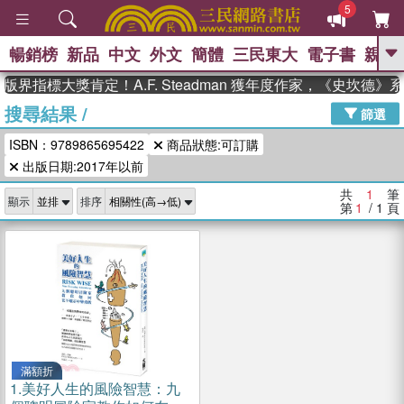
5
暢銷榜
新品
中文
外文
簡體
三民東大
電子書
親子
GO
版界指標大獎肯定！A.F. Steadman 獲年度作家，《史坎德
搜尋結果
/
、
熱搜：
東野圭吾
高希均教授回憶錄
篩選
、
、
、
The Odyssey
父親節
如果歷
ISBN：9789865695422
商品狀態:可訂購
、
、
史是一群喵
暑期推薦
國際布克
、
、
出版日期:2017年以前
獎 臺灣漫遊錄
方念華
台灣的李
、
、
登輝時代
數學女孩：黎曼猜想
共
1
筆
顯示
排序
偉大的迷走神經
第
1
/ 1
頁
滿額折
1.
美好人生的風險智慧：九