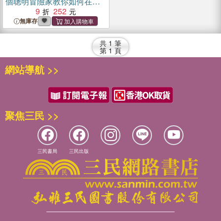
個聰明冒險家教你如何在不
確定中變勇敢
9
252
無庫存
共
1
筆
第
1
頁
網站導航 >>
聚焦三民 >>
三民書局
三民出版