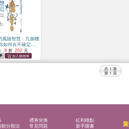
的風險智慧：九個聰
你如何在不確定中
9
252
：
共
1
筆
第
1
頁
募
禮券兌換
紅利積點
聚
書館分類法
常見問題
新手購書