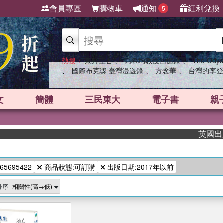
會員專區
購物車
通知
紅利兌換
5
、
、
熱搜：
東野圭吾
高希均教授回憶錄
The Odys
、
、
、
國際布克獎 臺灣漫遊錄
方念華
台灣的李登
文
簡體
三民東大
電子書
親
英國出版界
/
65695422
商品狀態:可訂購
出版日期:2017年以前
排序