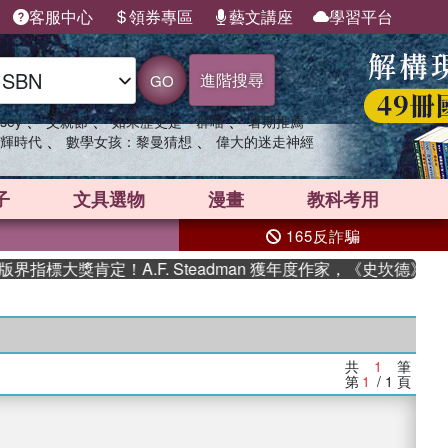
客服中心
領券專區
藝文講座
學習平台
進階搜尋
GO
、
、
、
sey
父親節
如果歷史是一群喵
暑期推薦
、
、
輝時代
數學女孩：黎曼猜想
偉大的迷走神經
子
文具選物
漫畫
教科考用
165反詐騙
指標大獎肯定！A.F. Steadman 獲年度作家，《史坎德》系
共
1
筆
第
1
/ 1
頁