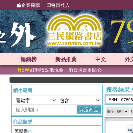
企業採購
會員登入
暢銷榜
新品
推薦
中文
外
NEW
紅利積點抵現金，消費購書更貼心
搜尋結果
縮小範圍
ISBN：97898
篩選商品
顯示
商品類型
繁體書
(1)