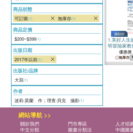
商品狀態
可訂購
無庫存
(1)
(1)
商品定價
滿額折
$200~$399
(1)
1.
美好人生
明冒險家教
出版日期
變勇敢
優惠價
無庫存
2017年以前
(1)
出版社/品牌
大寫
(1)
作者
波莉‧莫蘭 作；理查‧貝克 攝影
(1)
網站導航 >>
關於我們
門市專區
人才招
中文分類
圖書分類法
中國圖