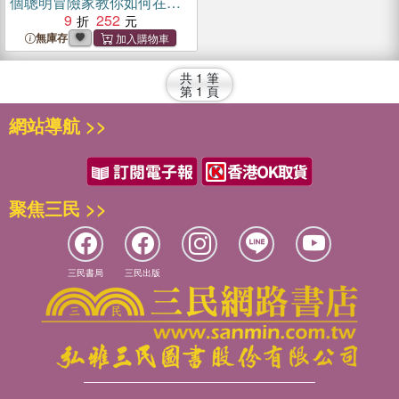
個聰明冒險家教你如何在不
確定中變勇敢
9
252
無庫存
共
1
筆
第
1
頁
網站導航 >>
聚焦三民 >>
三民書局
三民出版