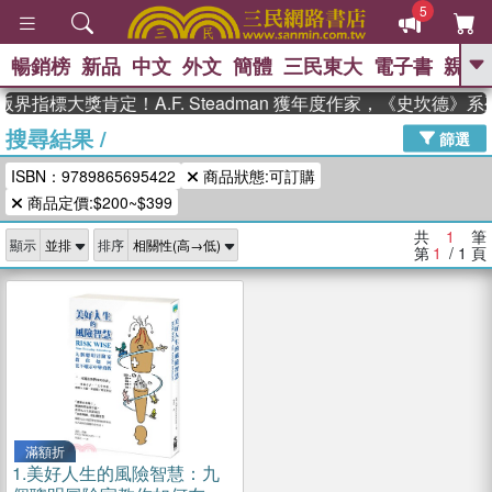
5
暢銷榜
新品
中文
外文
簡體
三民東大
電子書
親子
GO
界指標大獎肯定！A.F. Steadman 獲年度作家，《史坎德》
搜尋結果
/
、
熱搜：
東野圭吾
高希均教授回憶錄
篩選
、
、
、
The Odyssey
父親節
如果歷
ISBN：9789865695422
商品狀態:可訂購
、
、
史是一群喵
暑期推薦
國際布克
、
、
商品定價:$200~$399
獎 臺灣漫遊錄
方念華
台灣的李
、
、
登輝時代
數學女孩：黎曼猜想
共
1
筆
顯示
排序
偉大的迷走神經
第
1
/ 1
頁
滿額折
1.
美好人生的風險智慧：九