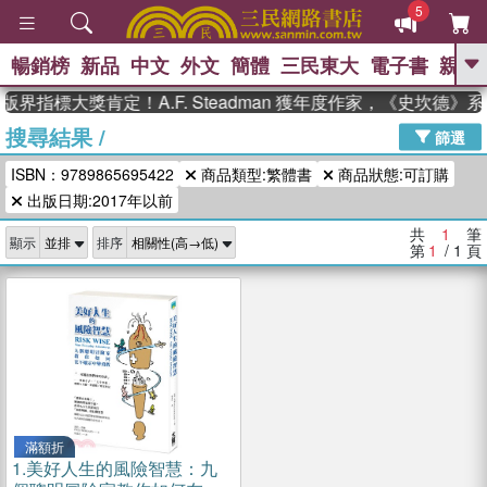
5
暢銷榜
新品
中文
外文
簡體
三民東大
電子書
親子
GO
版界指標大獎肯定！A.F. Steadman 獲年度作家，《史坎德
搜尋結果
/
、
、
熱搜：
東野圭吾
The Odyssey
篩選
、
、
父親節
如果歷史是一群喵
暑期
ISBN：9789865695422
商品類型:繁體書
商品狀態:可訂購
、
、
推薦
國際布克獎 臺灣漫遊錄
方
、
、
出版日期:2017年以前
念華
台灣的李登輝時代
數學女
、
孩：黎曼猜想
偉大的迷走神經
共
1
筆
顯示
排序
第
1
/ 1
頁
滿額折
1.
美好人生的風險智慧：九