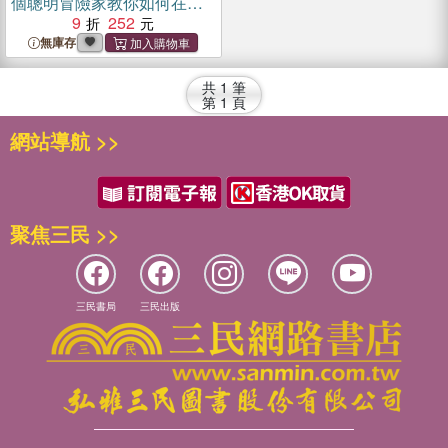
個聰明冒險家教你如何在不
確定中變勇敢
9
252
無庫存
共
1
筆
第
1
頁
網站導航 >>
聚焦三民 >>
三民書局
三民出版