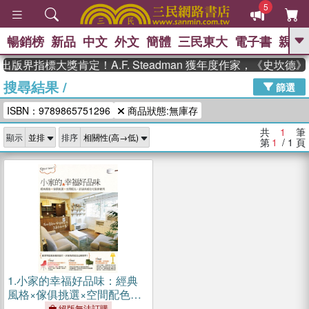
5
暢銷榜
新品
中文
外文
簡體
三民東大
電子書
親子
GO
出版界指標大獎肯定！A.F. Steadman 獲年度作家，《史坎
搜尋結果
/
、
熱搜：
東野圭吾
高希均教授回憶錄
篩選
、
、
、
The Odyssey
父親節
如果歷
ISBN：9789865751296
商品狀態:無庫存
、
、
史是一群喵
暑期推薦
國際布克
、
、
獎 臺灣漫遊錄
方念華
台灣的李
共
1
筆
顯示
排序
、
、
登輝時代
數學女孩：黎曼猜想
第
1
/ 1
頁
偉大的迷走神經
1.
小家的幸福好品味：經典
風格×傢俱挑選×空間配色，
舒適美感住宅裝修實例
絕版無法訂購