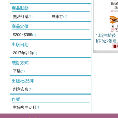
商品狀態
無法訂購
無庫存
(1)
(1)
商品定價
$200~$399
(1)
1.
斷捨離後
招巧妙創造
出版日期
收納術，迎
天
2017年以前
(1)
裝訂方式
平裝
(1)
出版社/品牌
創意市集
(1)
作者
主婦與生活社
(1)