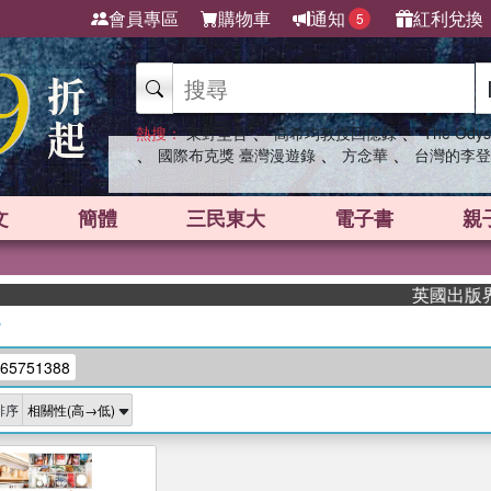
會員專區
購物車
通知
紅利兌換
5
、
、
熱搜：
東野圭吾
高希均教授回憶錄
The Odys
、
、
、
國際布克獎 臺灣漫遊錄
方念華
台灣的李登
文
簡體
三民東大
電子書
親
英國出版界指標
/
65751388
排序