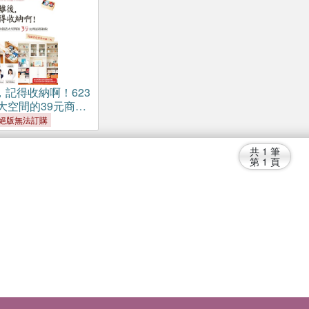
，記得收納啊！623
大空間的39元商品
接清爽俐落的每一
絕版無法訂購
共
1
筆
第
1
頁