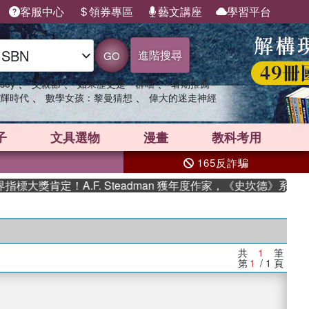
客服中心
領券專區
藝文講座
學習平台
進階搜尋
GO
、
、
、
sey
父親節
如果歷史是一群喵
暑期推薦
、
、
輝時代
數學女孩：黎曼猜想
偉大的迷走神經
子
文具選物
漫畫
教科考用
165反詐騙
大獎肯定！A.F. Steadman 獲年度作家，《史坎德》系列
共
1
筆
第
1
/ 1
頁