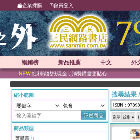
企業採購
會員登入
暢銷榜
新品
推薦
中文
外
NEW
紅利積點抵現金，消費購書更貼心
搜尋結果
縮小範圍
ISBN：97898
篩選商品
顯示
商品類型
繁體書
(1)