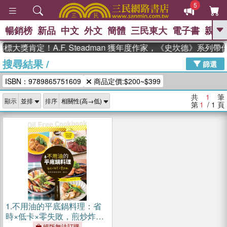
5
暢銷榜
新品
中文
外文
簡體
三民東大
電子書
親子
GO
標大獎肯定！A.F. Steadman 獲年度作家，《史坎德》系列
搜尋結果
/
、
熱搜：
東野圭吾
高希均教授回憶錄
篩選
、
、
、
The Odyssey
父親節
如果歷
ISBN：9789865751609
商品定價:$200~$399
、
、
史是一群喵
暑期推薦
國際布克
、
、
獎 臺灣漫遊錄
方念華
台灣的李
共
1
筆
顯示
排序
、
、
登輝時代
數學女孩：黎曼猜想
第
1
/ 1
頁
偉大的迷走神經
1.
不用油的平底鍋料理：省
時×低卡×零失敗，煎炒炸燉
蒸燙煮一鍋OK
絕版無法訂購