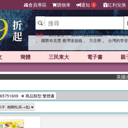
會員專區
購物車
通知
紅利兌換
5
、
、
熱搜：
東野圭吾
高希均教授回憶錄
The Odys
、
、
、
國際布克獎 臺灣漫遊錄
方念華
台灣的李登
文
簡體
三民東大
電子書
親
英國出版
/
65751609
商品類型:繁體書
排序