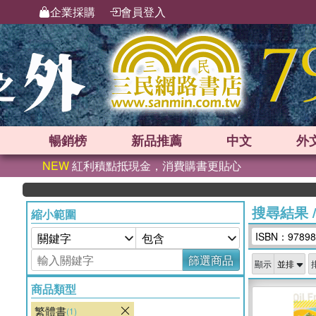
企業採購
會員登入
暢銷榜
新品
推薦
中文
外
NEW
紅利積點抵現金，消費購書更貼心
搜尋結果
縮小範圍
ISBN：97898
篩選商品
顯示
商品類型
繁體書
(1)