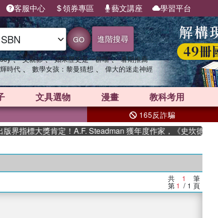
客服中心
領券專區
藝文講座
學習平台
進階搜尋
GO
、
、
、
sey
父親節
如果歷史是一群喵
暑期推薦
、
、
輝時代
數學女孩：黎曼猜想
偉大的迷走神經
子
文具選物
漫畫
教科考用
165反詐騙
界指標大獎肯定！A.F. Steadman 獲年度作家，《史坎德》
共
1
筆
第
1
/ 1
頁