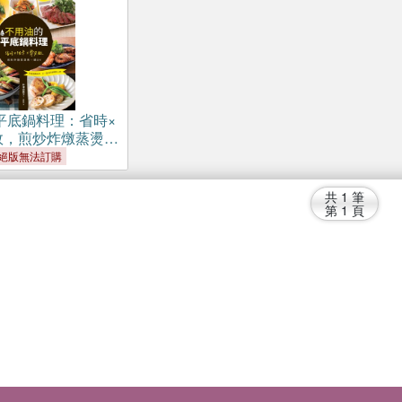
平底鍋料理：省時×
敗，煎炒炸燉蒸燙煮
絕版無法訂購
共
1
筆
第
1
頁